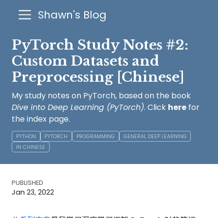
Shawn's Blog
PyTorch Study Notes #2:
Custom Datasets and
Preprocessing [Chinese]
My study notes on PyTorch, based on the book
Dive into Deep Learning (PyTorch)
. Click
here
for
the index page.
PYTHON
PYTORCH
PROGRAMMING
GENERAL DEEP LEARNING
IN CHINESE
PUBLISHED
Jan 23, 2022