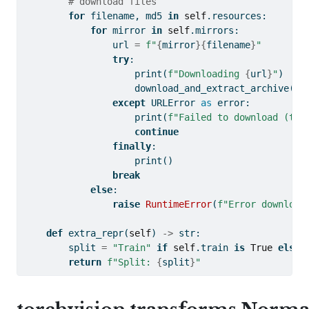
# download files
for
 filename, md5 
in
self
.resources:
for
 mirror 
in
self
.mirrors:
                url 
=
f"
{
mirror
}{
filename
}
"
try
:
print
(
f"Downloading 
{
url
}
"
)
                    download_and_extract_archive(ur
except
 URLError 
as
 error:
print
(
f"Failed to download (try
continue
finally
:
print
()
break
else
:
raise
RuntimeError
(
f"Error download
def
 extra_repr(
self
) 
->
str
:
        split 
=
"Train"
if
self
.train 
is
True
else
return
f"Split: 
{
split
}
"