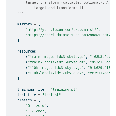
        target_transform (callable, optional): A fu
            target and transforms it.
    """
    mirrors 
=
 [
"http://yann.lecun.com/exdb/mnist/"
,
"https://ossci-datasets.s3.amazonaws.com/mn
    ]
    resources 
=
 [
        (
"train-images-idx3-ubyte.gz"
, 
"f68b3c2dcbe
        (
"train-labels-idx1-ubyte.gz"
, 
"d53e105ee54
        (
"t10k-images-idx3-ubyte.gz"
, 
"9fb629c41895
        (
"t10k-labels-idx1-ubyte.gz"
, 
"ec29112dd5af
    ]
    training_file 
=
"training.pt"
    test_file 
=
"test.pt"
    classes 
=
 [
"0 - zero"
,
"1 - one"
,