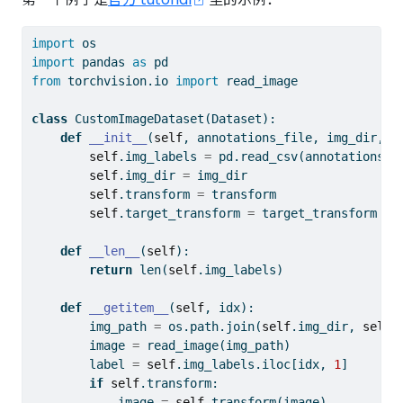
import
 os
import
 pandas 
as
 pd
from
 torchvision.io 
import
 read_image
class
 CustomImageDataset(Dataset):
def
__init__
(
self
, annotations_file, img_dir, t
self
.img_labels 
=
 pd.read_csv(annotations_f
self
.img_dir 
=
 img_dir
self
.transform 
=
 transform
self
.target_transform 
=
 target_transform
def
__len__
(
self
):
return
len
(
self
.img_labels)
def
__getitem__
(
self
, idx):
        img_path 
=
 os.path.join(
self
.img_dir, 
self
.
        image 
=
 read_image(img_path)
        label 
=
self
.img_labels.iloc[idx, 
1
]
if
self
.transform:
            image 
=
self
.transform(image)