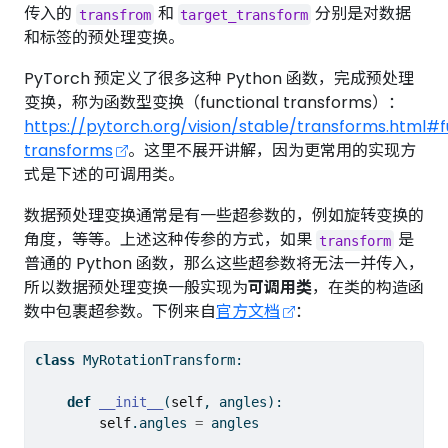
传入的
和
分别是对数据
transfrom
target_transform
和标签的预处理变换。
PyTorch 预定义了很多这种 Python 函数，完成预处理
变换，称为函数型变换（functional transforms）：
https://pytorch.org/vision/stable/transforms.html#f
transforms
。这里不展开讲解，因为更常用的实现方
式是下述的可调用类。
数据预处理变换通常是有一些超参数的，例如旋转变换的
角度，等等。上述这种传参的方式，如果
是
transform
普通的 Python 函数，那么这些超参数将无法一并传入，
所以数据预处理变换一般实现为
可调用类
，在类的构造函
数中包裹超参数。下例来自
官方文档
：
class
 MyRotationTransform:
def
__init__
(
self
, angles):
self
.angles 
=
 angles