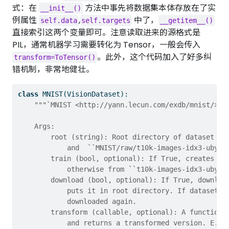
式：在
方法中事先将数据集本体存放在了实
__init__()
例属性
,
中了，
self.data
self.targets
__getitem__()
直接索引这两个变量即可。注意读取进来的源格式是
PIL，通常机器学习需要转化为 Tensor，一般会传入
。此外，这个代码加入了好多纠
transform=ToTensor()
错机制，非常地健壮。
class
 MNIST(VisionDataset):
"""`MNIST <http://yann.lecun.com/exdb/mnist/>`_
    Args:
        root (string): Root directory of dataset wh
            and  ``MNIST/raw/t10k-images-idx3-ubyte
        train (bool, optional): If True, creates da
            otherwise from ``t10k-images-idx3-ubyte
        download (bool, optional): If True, downloa
            puts it in root directory. If dataset i
            downloaded again.
        transform (callable, optional): A function/
            and returns a transformed version. E.g,