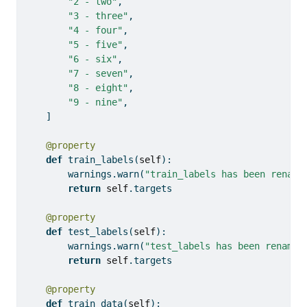
"2 - two"
,
"3 - three"
,
"4 - four"
,
"5 - five"
,
"6 - six"
,
"7 - seven"
,
"8 - eight"
,
"9 - nine"
,
    ]
@property
def
 train_labels(
self
):
        warnings.warn(
"train_labels has been rename
return
self
.targets
@property
def
 test_labels(
self
):
        warnings.warn(
"test_labels has been renamed
return
self
.targets
@property
def
 train_data(
self
):