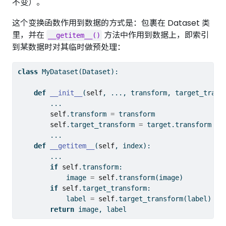
不变）。
这个变换函数作用到数据的方式是：包裹在 Dataset 类
里，并在
方法中作用到数据上，即索引
__getitem__()
到某数据时对其临时做预处理：
class
 MyDataset(Dataset):
def
__init__
(
self
, ..., transform, target_trans
        ...
self
.transform 
=
 transform
self
.target_transform 
=
 target.transform
        ...
def
__getitem__
(
self
, index):
        ...
if
self
.transform:
            image 
=
self
.transform(image)
if
self
.target_transform:
            label 
=
self
.target_transform(label)
return
 image, label