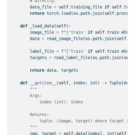
# directly.
        data_file 
=
self
.training_file 
if
self
.trai
return
 torch.load(os.path.join(
self
.process
def
 _load_data(
self
):
        image_file 
=
f"
{
'train'
if
self
.
train 
else
        data 
=
 read_image_file(os.path.join(
self
.ra
        label_file 
=
f"
{
'train'
if
self
.
train 
else
        targets 
=
 read_label_file(os.path.join(
self
return
 data, targets
def
__getitem__
(
self
, index: 
int
) 
->
 Tuple[Any,
"""
        Args:
            index (int): Index
        Returns:
            tuple: (image, target) where target is 
        """
        img, target 
=
self
.data[index], 
int
(
self
.ta