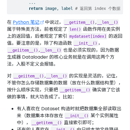
        ...
return
 image, label 
# 返回第 index 个数据 + 
在
Python 笔记
中说过，
,
__getitem__()
__len__()
属于特殊类方法，前者规定了
函数作用在类实例
len()
上的返回值，后者规定了索引
的返回
mydataset[index]
值。要注意的是，除了构造函数
，
__init__()
,
也是必须实现的，因为数据
__geiitem__()
__len__()
生成器 Dataloader 的核心业务就是在调用这两个方
法，入股不定义会报错。
对
,
的实现是灵活的，记住，
__geiitem__()
__len__()
不管你怎么存储数据集的数据（放在什么数据结构里），
按什么顺序实现，只要把
确实做了它该
__getitem__()
做的事情，就大功告成了。比如：
有人喜欢在 Dataset 构造时就把数据集全部读取出
来（数据集本体存放在
某个实例属性
__init__()
中），
直接索引即可；
__getitem__()
还有的人喜欢在
中只给本地文件路径，
__init__()