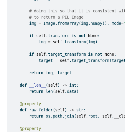
# doing this so that it is consistent with 
# to return a PIL Image
        img 
=
 Image.fromarray(img.numpy(), mode
=
"L"
if
self
.transform 
is
not
None
:
            img 
=
self
.transform(img)
if
self
.target_transform 
is
not
None
:
            target 
=
self
.target_transform(target)
return
 img, target
def
__len__
(
self
) 
->
int
:
return
len
(
self
.data)
@property
def
 raw_folder(
self
) 
->
str
:
return
 os.path.join(
self
.root, 
self
.
__class
@property