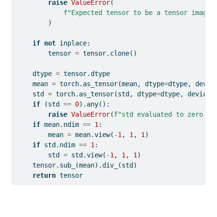
raise
ValueError
(
f"Expected tensor to be a tensor image 
        )
if
not
 inplace:
        tensor 
=
 tensor.clone()
    dtype 
=
 tensor.dtype
    mean 
=
 torch.as_tensor(mean, dtype
=
dtype, devic
    std 
=
 torch.as_tensor(std, dtype
=
dtype, device
=
if
 (std 
==
0
).
any
():
raise
ValueError
(
f"std evaluated to zero af
if
 mean.ndim 
==
1
:
        mean 
=
 mean.view(
-
1
, 
1
, 
1
)
if
 std.ndim 
==
1
:
        std 
=
 std.view(
-
1
, 
1
, 
1
)
    tensor.sub_(mean).div_(std)
return
 tensor