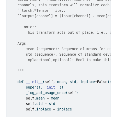
    channels, this transform will normalize each ch
    ``torch.*Tensor`` i.e.,
    ``output[channel] = (input[channel] - mean[chan
    .. note::
        This transform acts out of place, i.e., it 
    Args:
        mean (sequence): Sequence of means for each
        std (sequence): Sequence of standard deviat
        inplace(bool,optional): Bool to make this o
    """
def
__init__
(
self
, mean, std, inplace
=
False
):
super
().
__init__
()
        _log_api_usage_once(
self
)
self
.mean 
=
 mean
self
.std 
=
 std
self
.inplace 
=
 inplace