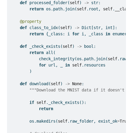
def
 processed_folder(
self
) 
->
str
:
return
 os.path.join(
self
.root, 
self
.
__class
@property
def
 class_to_idx(
self
) 
->
 Dict[
str
, 
int
]:
return
 {_class: i 
for
 i, _class 
in
enumerat
def
 _check_exists(
self
) 
->
bool
:
return
all
(
            check_integrity(os.path.join(
self
.raw_f
for
 url, _ 
in
self
.resources
        )
def
 download(
self
) 
->
None
:
"""Download the MNIST data if it doesn't ex
if
self
._check_exists():
return
        os.makedirs(
self
.raw_folder, exist_ok
=
True
)