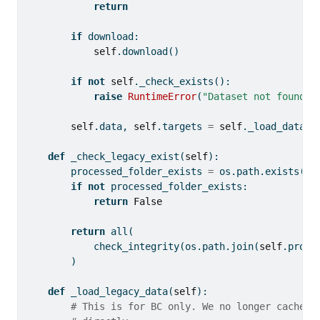
return
if
 download:
self
.download()
if
not
self
._check_exists():
raise
RuntimeError
(
"Dataset not found. 
self
.data, 
self
.targets 
=
self
._load_data()
def
 _check_legacy_exist(
self
):
        processed_folder_exists 
=
 os.path.exists(
se
if
not
 processed_folder_exists:
return
False
return
all
(
            check_integrity(os.path.join(
self
.proce
        )
def
 _load_legacy_data(
self
):
# This is for BC only. We no longer cache t