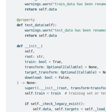
        warnings.warn(
"train_data has been renamed 
return
self
.data
@property
def
 test_data(
self
):
        warnings.warn(
"test_data has been renamed d
return
self
.data
def
__init__
(
self
,
        root: 
str
,
        train: 
bool
=
True
,
        transform: Optional[Callable] 
=
None
,
        target_transform: Optional[Callable] 
=
None
        download: 
bool
=
False
,
    ) 
->
None
:
super
().
__init__
(root, transform
=
transform,
self
.train 
=
 train  
# training set or test 
if
self
._check_legacy_exist():
self
.data, 
self
.targets 
=
self
._load_le