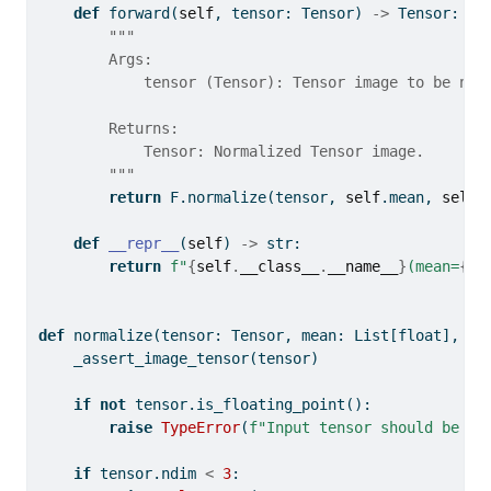
def
 forward(
self
, tensor: Tensor) 
->
 Tensor:
"""
        Args:
            tensor (Tensor): Tensor image to be nor
        Returns:
            Tensor: Normalized Tensor image.
        """
return
 F.normalize(tensor, 
self
.mean, 
self
.
def
__repr__
(
self
) 
->
str
:
return
f"
{
self
.
__class__
.
__name__
}
(mean=
{
se
def
 normalize(tensor: Tensor, mean: List[
float
], st
    _assert_image_tensor(tensor)
if
not
 tensor.is_floating_point():
raise
TypeError
(
f"Input tensor should be a 
if
 tensor.ndim 
<
3
: