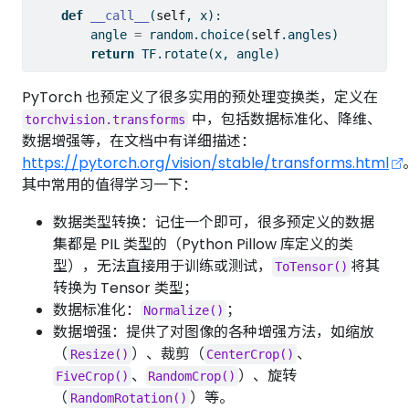
def
__call__
(
self
, x):
        angle 
=
 random.choice(
self
.angles)
return
 TF.rotate(x, angle)
PyTorch 也预定义了很多实用的预处理变换类，定义在
中，包括数据标准化、降维、
torchvision.transforms
数据增强等，在文档中有详细描述：
https://pytorch.org/vision/stable/transforms.html
其中常用的值得学习一下：
数据类型转换：记住一个即可，很多预定义的数据
集都是 PIL 类型的（Python Pillow 库定义的类
型），无法直接用于训练或测试，
将其
ToTensor()
转换为 Tensor 类型；
数据标准化：
；
Normalize()
数据增强：提供了对图像的各种增强方法，如缩放
（
）、裁剪（
、
Resize()
CenterCrop()
、
）、旋转
FiveCrop()
RandomCrop()
（
）等。
RandomRotation()