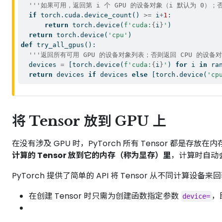
'''如果可用，返回第 i 个 GPU 的设备对象（i 默认为 0）；否
if
 torch.cuda.device_count() 
>=
 i
+
1
:
return
 torch.device(
f'cuda:
{
i
}
'
)
return
 torch.device(
'cpu'
)
def
 try_all_gpus():
'''返回所有可用 GPU 的设备对象列表；否则返回 CPU 的设备
  devices 
=
 [torch.device(
f'cuda:
{
i
}
'
) 
for
 i 
in
ra
return
 devices 
if
 devices 
else
 [torch.device(
'cp
将 Tensor 放到 GPU 上
在没有涉及 GPU 时，PyTorch 所有 Tensor 都是
计算的 Tensor 放到它的内存（称为显存）里
，计算时自动会
PyTorch 提供了简单的 API 将 Tensor 从不同计算设备来
在创建 Tensor 时只需为创建函数指定参数
，
device=