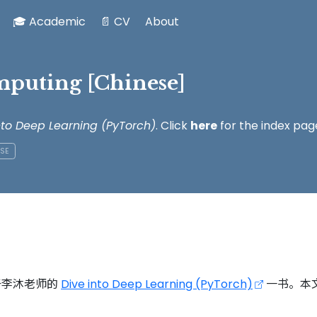
🎓 Academic
📄 CV
About
mputing [Chinese]
nto Deep Learning (PyTorch)
. Click
here
for the index pag
ESE
基于李沐老师的
Dive into Deep Learning (PyTorch)
一书。本文