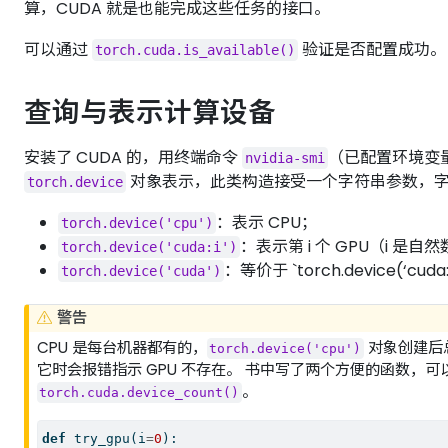
算，CUDA 就是也能完成这些任务的接口。
可以通过
验证是否配置成功。
torch.cuda.is_available()
查询与表示计算设备
安装了 CUDA 的，用终端命令
（已配置环境变量
nvidia-smi
对象表示，此类构造接受一个字符串参数，
torch.device
：表示 CPU；
torch.device('cpu')
：表示第 i 个 GPU（i 是自
torch.device('cuda:i')
：等价于 `torch.device(‘cuda:0
torch.device('cuda')
警告
CPU 是每台机器都有的，
对象创建后
torch.device('cpu')
它时会报错指示 GPU 不存在。 书中写了两个方便的函数，可
。
torch.cuda.device_count()
def
 try_gpu(i
=
0
):