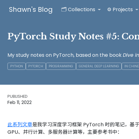
Shawn's Blog
🗂️ Collections
⚙️ Projects
PyTorch Study Notes #5: Co
My study notes on PyTorch, based on the book
Dive i
PYTHON
PYTORCH
PROGRAMMING
GENERAL DEEP LEARNING
IN CHIN
PUBLISHED
Feb 11, 2022
此系列文章
是我学习深度学习框架 PyTorch 时的笔记，
GPU、并行计算、多服务器计算等，主要参考书中：