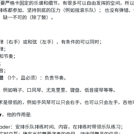
sic 不需要严格卡固定的乐谱和细节，有很多可以自由发挥的空间
排练都参加、坚持到底的压力（例如摇滚乐队）； 也没有弹错
、缺一不可的（除了鼓）。
律（右手）或和弦（左手），有条件的可以同时；
律；
和节奏；
；
音；
鼓
（1个，且必须）：负责节奏。
，例如哨子、口风琴、尤克里里、键盘、低音提琴等等。
求是很低的，例如手风琴可以只会右手，也可以只会左手，吉他
r
，他的作用是:
eader：安排乐队排练时间、内容，在排练时带领乐队练习；