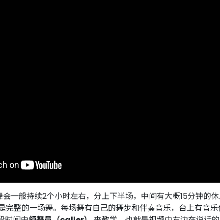
idh 舞会一般持续2个小时左右，分上下半场，中间有大概15分钟
里就是完整的一场舞。每场舞有自己的舞步和伴奏音乐，台上有音
段时间由
领舞员（caller）
来教学，也就是视频中右边在说话的