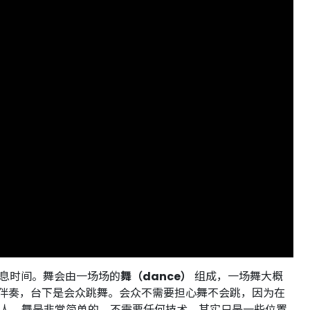
的休息时间。舞会由一场场的
舞（dance）
组成，一场舞大概
乐伴奏，台下是会众跳舞。会众不需要担心舞不会跳，因为在
人。舞是非常简单的，不需要任何技术，其实只是一些位置