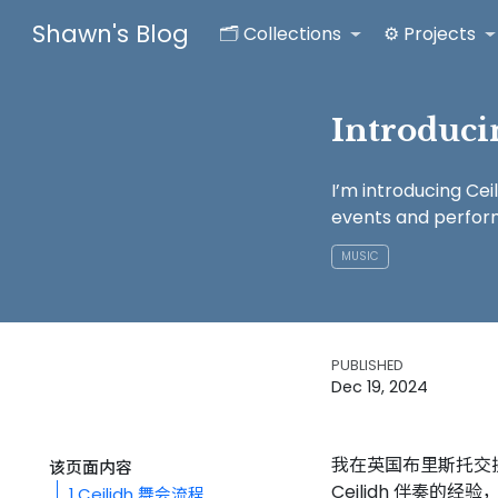
Shawn's Blog
🗂️ Collections
⚙️ Projects
Introduci
I’m introducing Cei
events and perform
MUSIC
PUBLISHED
Dec 19, 2024
我在英国布里斯托交换
该页面内容
Ceilidh 伴奏
1
Ceilidh 舞会流程