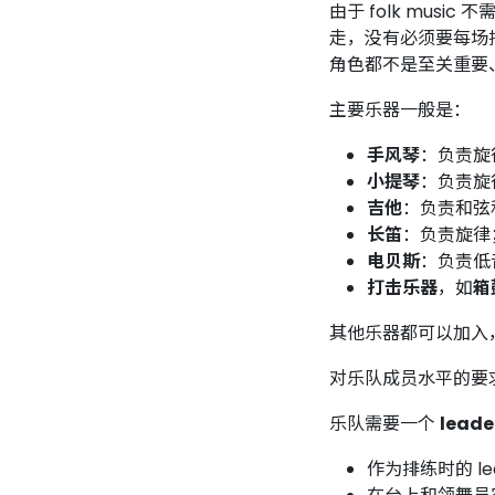
由于 folk mu
走，没有必须要每场
角色都不是至关重要
主要乐器一般是：
手风琴
：负责旋
小提琴
：负责旋
吉他
：负责和弦
长笛
：负责旋律
电贝斯
：负责低
打击乐器
，如
箱
其他乐器都可以加入
对乐队成员水平的要
乐队需要一个
leade
作为排练时的 l