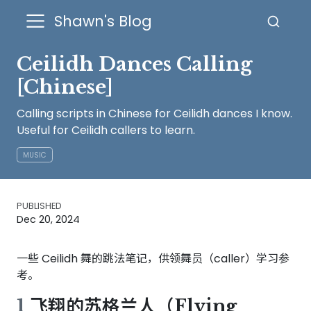
Shawn's Blog
Ceilidh Dances Calling
[Chinese]
Calling scripts in Chinese for Ceilidh dances I know.
Useful for Ceilidh callers to learn.
MUSIC
PUBLISHED
Dec 20, 2024
一些 Ceilidh 舞的跳法笔记，供领舞员（caller）学习参
考。
1
飞翔的苏格兰人（Flying