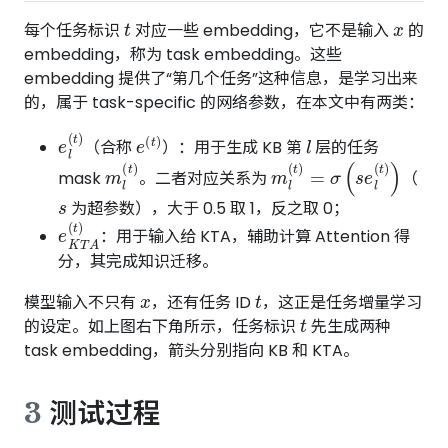
t
x
每个任务标识
对应一些 embedding，它不是输入
的
embedding，称为 task embedding。这些
embedding 提供了“第几个任务”这种信息，是学习出来
的，属于 task-specific 的网络参数，在本文中有两类：
e
l
(
t
)
e
(
t
)
l
（合称
）：用于生成 KB 第
层的任务
m
l
(
t
)
m
l
(
t
)
=
σ
(
s
e
l
(
t
)
)
mask
。二者对应关系为
（
s
为超参数），大于 0.5 取 1，反之取 0；
e
K
T
A
(
t
)
：用于输入给 KTA，辅助计算 Attention 得
分，其完成知识迁移。
x
t
模型输入不只有
，还有任务 ID
，这正是任务增量学习
t
的设定。如上图右下角所示，任务标识
先生成两种
task embedding，箭头分别指向 KB 和 KTA。
3
测试过程
T
+
1