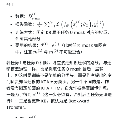
务 1：
D
t
r
a
i
n
(
1
)
数据：
1
N
1
∑
i
=
1
N
1
L
(
f
∅
(
x
i
(
1
)
;
θ
∅
)
,
y
i
(
1
)
)
损失函数：
训练方式：固定 KB 属于任务 0 mask 对应的权重，
训练其他部分
θ
(
1
)
e
(
1
)
要用的结果：
，
（此时任务 mask 如图右
m
(
1
)
m
(
0
)
中，注意
与
不可能重合）
若任务 1 与任务 0 相似，则应该走知识迁移的路线。与迁
移模型道理一样，也是提取任务 0 mask 最后一层输
出，但这时要训练不是简单的分类头，而是作者提出的专
门负责知识迁移的 KTA + 分类头。另一个不同的是，作
者没有固定前面的 KTA + TM，它允许被梯度回传训练，
e
(
1
)
一是为了得到
（这一步必须有，否则后面任务无法进
行）；二是也更新 KB，被认为是 Backward
Transfer。
D
t
r
a
i
n
(
1
)