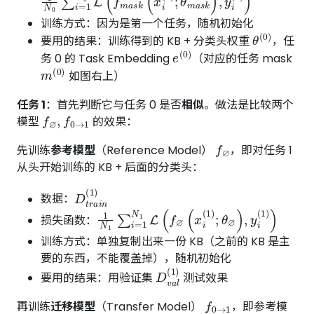
训练方式：因为是第一个任务，随机初始化
θ
(
0
)
要用的结果：训练得到的 KB + 分类头权重
，任
e
(
0
)
务 0 的 Task Embedding
（对应的任务 mask
m
(
0
)
如图右上）
任务 1
：首先判断它与任务 0 是否
相似
。做法是比较两个
f
∅
,
f
0
→
1
模型
的效果：
f
∅
先训练
参考模型
（Reference Model）
，即对任务 1
从头开始训练的 KB + 后面的分类头：
D
t
r
a
i
n
(
1
)
数据：
1
N
1
∑
i
=
1
N
1
L
(
f
∅
(
x
i
(
1
)
;
θ
∅
)
,
y
i
(
1
)
)
损失函数：
训练方式：单独复制出来一份 KB（之前的 KB 是主
要的东西，不能覆盖掉），随机初始化
D
v
a
l
(
1
)
要用的结果：用验证集
测试效果
f
0
→
1
再训练
迁移模型
（Transfer Model）
，即参考模