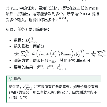
τ
s
i
m
对
中的任务，要知识迁移，提取在这些任务 mask
最后一层输出，这可能涉及到多个。所幸这个 KTA 能接
e
K
T
A
受多个输入，也能训练出多个
。
t
所以，任务
要训练的是：
D
t
r
a
i
n
(
t
)
数据：
损失函数：两部分
1
N
t
∑
j
=
1
N
t
L
(
f
m
a
s
k
(
x
j
(
t
)
;
θ
m
a
s
k
)
,
y
j
(
t
)
)
+
1
N
t
τ
d
i
s
训练方式：屏蔽任务
，其他正常训练即可
θ
(
t
)
e
(
t
)
e
K
T
A
(
t
)
要用的结果：
，
，
提示
e
K
T
A
(
t
)
请注意，
并不是所有任务都需要。如果永远没有与
t
相似的任务，那么也就无需训练它了，因为测试阶段不
可能用到它。