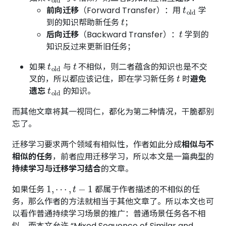
t
old
前向迁移
（Forward Transfer）：用
学
t
到的知识帮助新任务
；
t
后向迁移
（Backward Transfer）：
学到的
知识反过来更新旧任务；
t
old
t
如果
与
不相似，则二者蕴含的知识也是不交
t
叉的，所以都应该记住，即在学习新任务
时
避免
t
old
遗忘
的知识。
而其他文章将其一视同仁，都化为第二种情况，干脆都别
忘了。
迁移学习要求两个领域有相似性，作者如此分成
相似与不
相似的任务
，前者应用迁移学习，所以本文是一篇典型的
持续学习与迁移学习结合
的文章。
1
,
⋯
,
t
−
1
如果任务
都属于作者描述的不相似的任
务，那么作者的方法就相当于其他文章了。所以本文也可
以看作普通持续学习场景的推广：普通场景任务各不相
似，而本文允许 “Mixed Sequence of Similar and