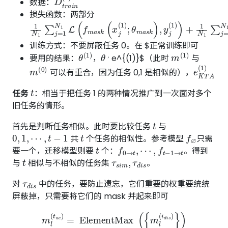
数据：
损失函数：两部分
1
N
1
∑
j
=
1
N
1
L
(
f
m
a
s
k
(
x
j
(
1
)
;
θ
m
a
s
k
)
,
y
j
(
1
)
)
+
1
N
1
训练方式：不要屏蔽任务 0。在 $正常训练即可
θ
(
1
)
θ
，
m
(
1
)
要用的结果：
，
e^{(1)}$（此时
与
，
m
(
0
)
e
K
T
A
(
1
可以有重合，因为任务 0,1 是相似的），
t
任务
：相当于把任务 1 的两种情况推广到一次面对多个
旧任务的情形。
t
首先是判断任务相似。此时要比较任务
与
0
,
1
,
⋯
,
t
−
1
t
f
∅
共
个任务的相似性。参考模型
只需
t
f
⋯
0
→
,
f
t
t
−
,
1
→
t
要一个，迁移模型则要
个：
。得到
t
τ
s
i
m
,
τ
d
i
s
与
相似与不相似的任务集
。
τ
d
i
s
对
中的任务，要防止遗忘，它们重要的权重要统统
屏蔽掉，只需要将它们的 mask 并起来即可
m
l
(
t
a
c
)
=
ElementMax
(
{
m
l
(
i
d
i
s
)
}
)