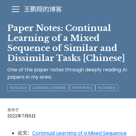
王鹏翔的博客
Paper Notes: Continual
Learning of a Mixed
Sequence of Similar and
Dissimilar Tasks [Chinese]
One of the paper notes through deeply reading AI
papers in my area.
RESEARCH
CONTINUAL LEARNING
PAPER NOTES
IN CHINESE
发布于
2022年7月6日
论文：
Continual Learning of a Mixed Sequence