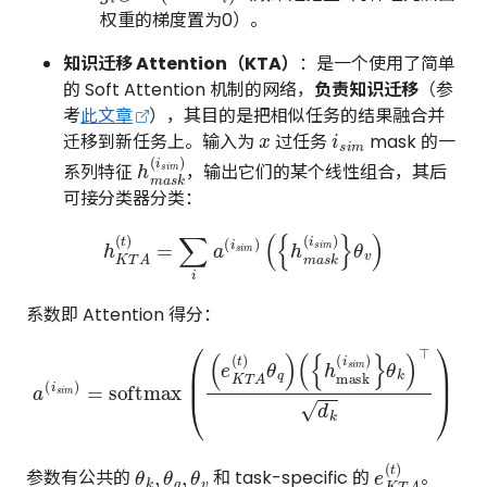
权重的梯度置为0）。
知识迁移 Attention（KTA）
：是一个使用了简单
的 Soft Attention 机制的网络，
负责知识迁移
（参
考
此文章
），其目的是把相似任务的结果融合并
x
i
s
i
m
迁移到新任务上。输入为
过任务
mask 的一
h
m
a
s
k
(
i
s
i
m
)
系列特征
，输出它们的某个线性组合，其后
可接分类器分类：
h
K
T
A
(
t
)
=
∑
i
a
(
i
s
i
m
)
(
{
h
m
a
s
k
(
i
s
i
m
)
}
θ
v
)
系数即 Attention 得分：
a
(
i
s
(
i
m
{
h
)
mask
=
softmax
(
i
s
i
m
)
(
}
(
θ
e
k
K
)
T
⊤
A
d
(
t
k
)
)
θ
q
)
θ
k
,
θ
q
,
θ
v
e
K
T
A
(
t
)
参数有公共的
和 task-specific 的
。