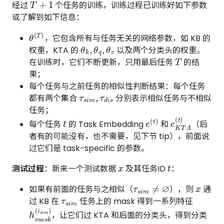
经过
个任务的训练，训练过程已训练好如下参数
或了解到如下信息：
θ
(
T
)
，它包含所有与任务无关的网络参数，如 KB 的
θ
k
,
θ
q
,
θ
v
权重，KTA 的
以及两个分类头的权重。
T
在训练时，它们不断更新，只用最后任务
的结
果；
每个任务与之前任务的相似性判断结果：每个任务
τ
s
i
m
,
τ
d
i
s
都有两个集合
分别表示相似任务与不相似
任务；
t
e
(
t
)
e
K
T
A
(
t
)
每个任务
的 Task Embedding
和
（后
者有的可能没有，也不需要，见下节 tip），前面说
过它们是 task-specific 的参数。
x
t
测试过程
：新来一个测试数据
及其任务ID
：
τ
s
i
m
≠
∅
x
如果有前面的任务与之相似（
），则
通
τ
s
i
m
过 KB 在
任务上的 mask 得到一系列特征
h
m
a
s
k
(
i
s
i
m
)
，让它们过 KTA 和后面的分类头，得到分类