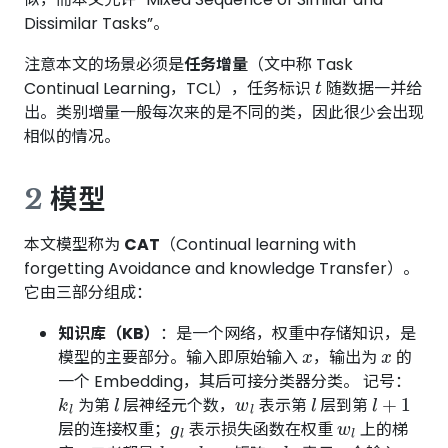
Dissimilar Tasks”。
注意本文的场景必须是
任务增量
（文中称 Task
t
Continual Learning，TCL），任务标识
随数据一并给
出。类别增量一般每次来的是不同的类，因此很少会出现
相似的情况。
2
模型
本文模型称为
CAT
（Continual learning with
forgetting Avoidance and knowledge Transfer）。
它由三部分组成：
知识库（KB）
：是一个网络，权重中存储知识，是
x
x
模型的主要部分。输入即原始输入
，输出为
的
一个 Embedding，其后可接分类器分类。 记号：
k
l
l
w
l
l
l
+
1
为第
层神经元个数，
表示第
层到第
g
l
w
l
层的连接权重；
表示损失函数在权重
上的梯
k
l
×
k
l
+
1
h
l
x