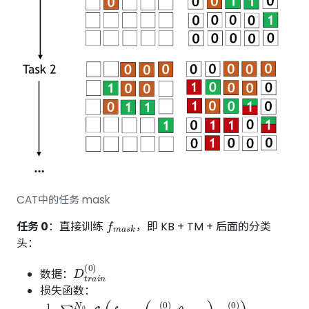
CAT中的任务 mask
f
m
a
s
k
任务 0
：直接训练
，即 KB + TM + 后面的分类
头：
D
t
r
a
i
n
(
0
)
数据：
损失函数：
1
N
0
∑
i
=
1
N
0
L
(
f
m
a
s
k
(
x
i
(
0
)
;
θ
m
a
s
k
)
,
y
i
(
0
)
)