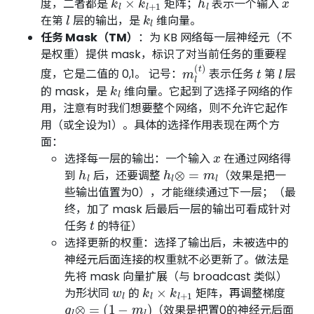
度，二者都是
矩阵；
表示一个输入
l
k
l
在第
层的输出，是
维向量。
任务 Mask（TM）
：为 KB 网络每一层神经元（不
是权重）提供 mask，标识了对当前任务的重要程
m
l
(
t
)
t
l
度，它是二值的 0,1。 记号：
表示任务
第
层
k
l
的 mask，是
维向量。它起到了选择子网络的作
用，注意有时我们想要整个网络，则不允许它起作
用（或全设为1）。具体的选择作用表现在两个方
面：
x
选择每一层的输出：一个输入
在通过网络得
h
l
h
l
⊗
=
m
l
到
后，还要调整
（效果是把一
些输出值置为0），才能继续通过下一层；（最
终，加了 mask 后最后一层的输出可看成针对
t
任务
的特征）
选择更新的权重：选择了输出后，未被选中的
神经元后面连接的权重就不必更新了。做法是
先将 mask 向量扩展（与 broadcast 类似）
w
l
k
l
×
k
l
+
1
为形状同
的
矩阵，再调整梯度
g
l
⊗
=
(
1
−
m
l
)
（效果是把置0的神经元后面