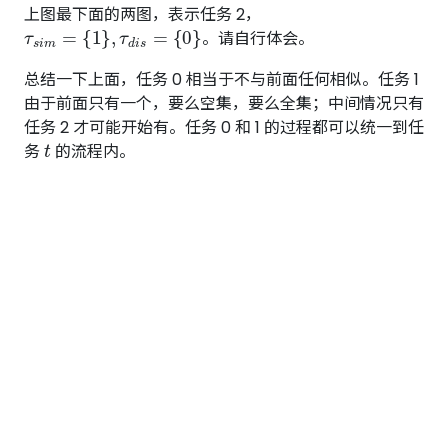
上图最下面的两图，表示任务 2，
τ
s
i
m
=
{
1
}
,
τ
d
i
s
=
{
0
}
。请自行体会。
总结一下上面，任务 0 相当于不与前面任何相似。任务 1
由于前面只有一个，要么空集，要么全集；中间情况只有
任务 2 才可能开始有。任务 0 和 1 的过程都可以统一到任
t
务
的流程内。