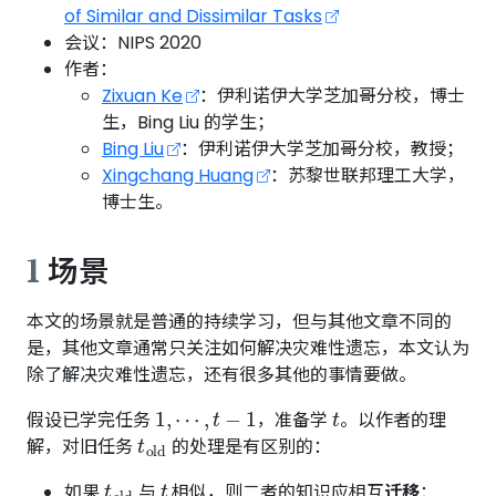
of Similar and Dissimilar Tasks
会议：NIPS 2020
作者：
Zixuan Ke
：伊利诺伊大学芝加哥分校，博士
生，Bing Liu 的学生；
Bing Liu
：伊利诺伊大学芝加哥分校，教授；
Xingchang Huang
：苏黎世联邦理工大学，
博士生。
1
场景
本文的场景就是普通的持续学习，但与其他文章不同的
是，其他文章通常只关注如何解决灾难性遗忘，本文认为
除了解决灾难性遗忘，还有很多其他的事情要做。
1
,
⋯
,
t
−
1
t
假设已学完任务
，准备学
。以作者的理
t
old
解，对旧任务
的处理是有区别的：
t
old
t
如果
与
相似，则二者的知识应相互
迁移
：