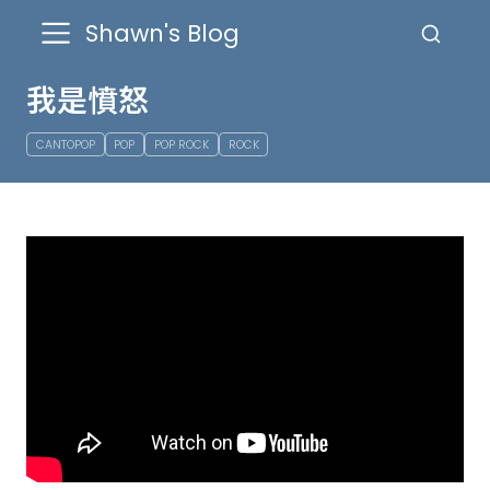
Shawn's Blog
我是憤怒
CANTOPOP
POP
POP ROCK
ROCK