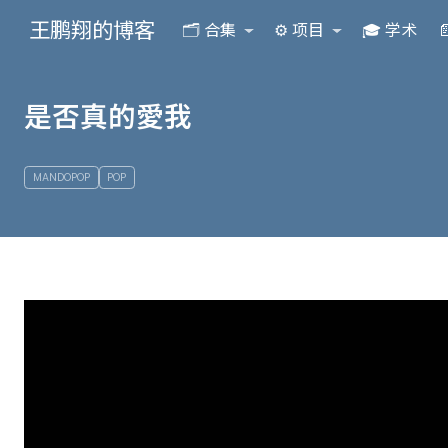
王鹏翔的博客
🗂️ 合集
⚙️ 项目
🎓 学术

是否真的愛我
MANDOPOP
POP