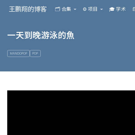
王鹏翔的博客
🗂️ 合集
⚙️ 项目
🎓 学术

一天到晚游泳的魚
MANDOPOP
POP