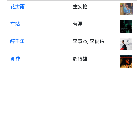
花瓣雨
童安格
车站
曹磊
醉千年
李袁杰, 李俊佑
黃昏
周傳雄