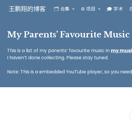
王鹏翔的博客
🗂️ 合集
⚙️ 项目
🎓 学术

My Parents’ Favourite Music
This is a list of my parents’ favourite music in
my music
I haven’t done collecting. Please stay tuned.
Note: This is a embedded YouTube player, so you nee