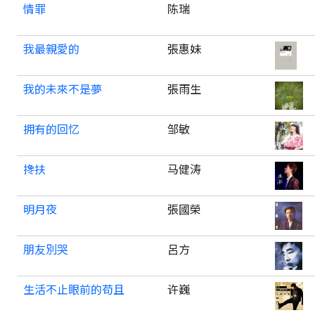
情罪
陈瑞
我最親愛的
張惠妹
我的未來不是夢
張雨生
拥有的回忆
邹敏
搀扶
马健涛
明月夜
張國榮
朋友別哭
呂方
生活不止眼前的苟且
许巍