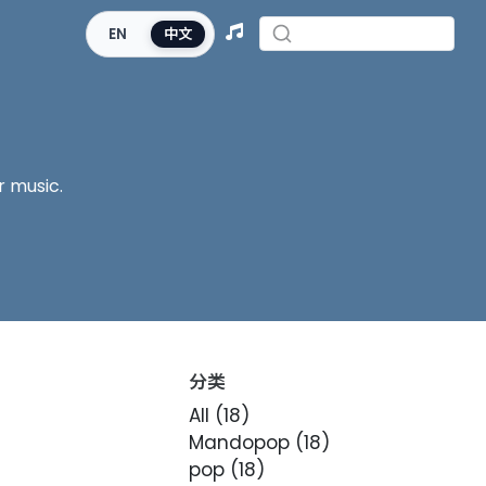
EN
中文
r music.
分类
All
(18)
Mandopop
(18)
pop
(18)