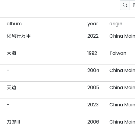
album
year
origin
化风行万里
2022
China Mai
大海
1992
Taiwan
-
2004
China Mai
天边
2005
China Mai
-
2023
China Mai
刀郎III
2006
China Mai