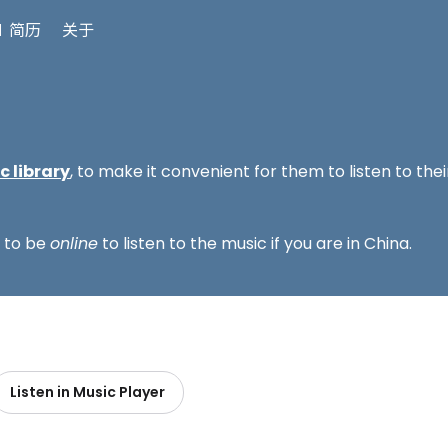
 简历
关于
 library
, to make it convenient for them to listen to thei
d to be
online
to listen to the music if you are in China.
Listen in Music Player