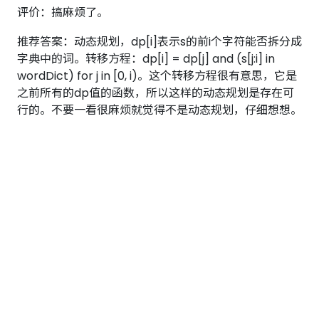
评价：搞麻烦了。
推荐答案：动态规划，dp[i]表示s的前i个字符能否拆分成
字典中的词。转移方程：dp[i] = dp[j] and (s[j:i] in
wordDict) for j in [0, i)。这个转移方程很有意思，它是
之前所有的dp值的函数，所以这样的动态规划是存在可
行的。不要一看很麻烦就觉得不是动态规划，仔细想想。