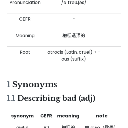
Pronunciation
/əˈtrəʊ.ʃəs/
CEFR
-
Meaning
糟糕透顶的
Root
atrocis (Latin, cruel) + -
ous (suffix)
1
Synonyms
1.1
Describing bad (adj)
synonym
CEFR
meaning
note
awful
A2
糟糕的
由 awe（敬畏）