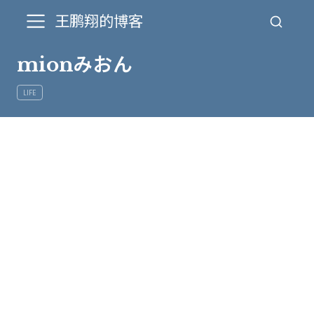
王鹏翔的博客
mionみおん
LIFE