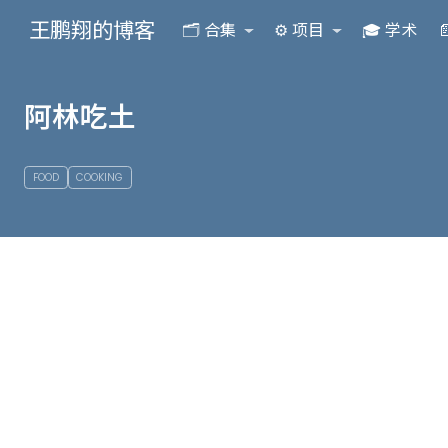
王鹏翔的博客
🗂️ 合集
⚙️ 项目
🎓 学术

阿林吃土
FOOD
COOKING